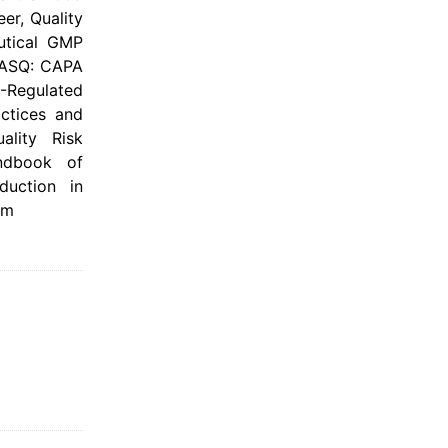
er, Quality
utical GMP
a ASQ: CAPA
A-Regulated
ctices and
ality Risk
ndbook of
duction in
om