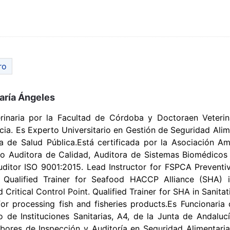
ro
María Ángeles
rinaria por la Facultad de Córdoba y Doctoraen Veterin
ia. Es Experto Universitario en Gestión de Seguridad Alim
a de Salud Pública.Está certificada por la Asociación A
 Auditora de Calidad, Auditora de Sistemas Biomédicos
itor ISO 9001:2015. Lead Instructor for FSPCA Preventi
Qualified Trainer for Seafood HACCP Alliance (SHA) 
 Critical Control Point. Qualified Trainer for SHA in Sanita
or processing fish and fisheries products.Es Funcionaria
o de Instituciones Sanitarias, A4, de la Junta de Andaluc
abores de Inspección y Auditoría en Seguridad Alimentari