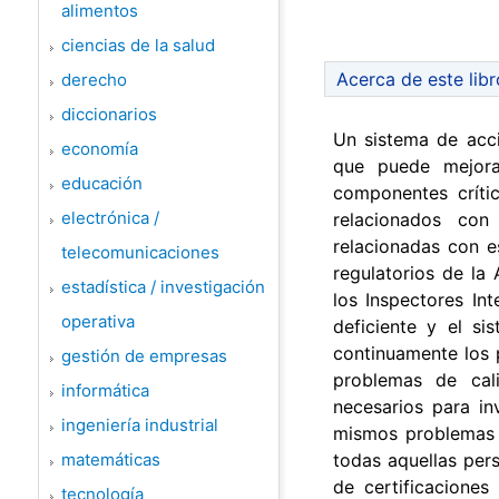
alimentos
ciencias de la salud
Acerca de este libr
derecho
diccionarios
Un sistema de acci
economía
que puede mejora
educación
componentes críti
electrónica /
relacionados con
relacionadas con e
telecomunicaciones
regulatorios de la
estadística / investigación
los Inspectores In
operativa
deficiente y el s
continuamente los 
gestión de empresas
problemas de cal
informática
necesarios para in
ingeniería industrial
mismos problemas n
matemáticas
todas aquellas per
de certificaciones
tecnología