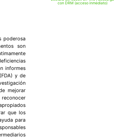
con DRM (acceso inmediato)
ás poderosa
mentos son
ntimamente
ficiencias
en informes
 (FDA) y de
vestigación
de mejorar
a reconocer
apropiados
rar que los
 ayuda para
esponsables
ermediarios