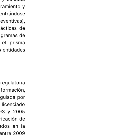
oramiento y
centrándose
eventivas),
ácticas de
rogramas de
 el prisma
s entidades
regulatoria
 formación,
egulada por
 licenciado
993 y 2005
ricación de
ados en la
 entre 2009