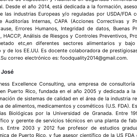
l. Desde el año 2014, está dedicada a la formación, ases
de las industrias Europeas y/o reguladas por USDA/FDA 
 Auditorías Internas, CAPA (Acciones Correctivas y Pr
Cause, Errores Humanos, Integridad de datos, Buenas Pr
, HACCP, Análisis de Riesgos y Controles Preventivos, P
uetado etc,en diferentes sectores alimentarios y bajo
o y de los EE.UU. Es docente colaboradora de prestigiosa
s.Su correo electrónico es: foodquality2014@gmail.com.
 José
ness Excellence Consulting, una empresa de consultoría 
 en Puerto Rico, fundada en el año 2005 y dedicada a la
nación de sistemas de calidad en el área de la industria r
na de alimentos, medicamentos y cosméticos (U.S. FDA). Es
ias Biológicas por la Universidad de Granada. Entre 1
fico y gerente de servicios técnicos en una planta de fab
es. Entre 2003 y 2012 fue profesor de estudios gradu
nica de Puerto Rico, y fue asesor científico de la US FDA