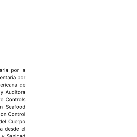
aria por la
entaria por
mericana de
 y Auditora
ve Controls
in Seafood
tion Control
 del Cuerpo
ía desde el
a y Sanidad