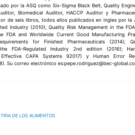
icado por la ASQ como Six-Sigma Black Belt, Quality Engine
Auditor, Biomedical Auditor, HACCP Auditor y Pharmace
tor de seis libros, todos ellos publicados en ingles por l
ted Industry (2010); Quality Risk Management in the FD
The FDA and Worldwide Current Good Manufacturing Pra
equirements for Finished Pharmaceuticals (2014); Qu
he FDA-Regulated Industry 2nd edition (2016); Ha
d Effective CAPA Systems 92017) y Human Error Re
8). Su correo electrónico es:pepe.rodriguez@bec-global.c
STRIA DE LOS ALIMENTOS