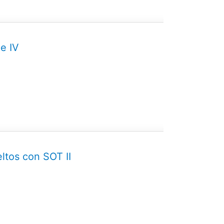
pe IV
ltos con SOT II